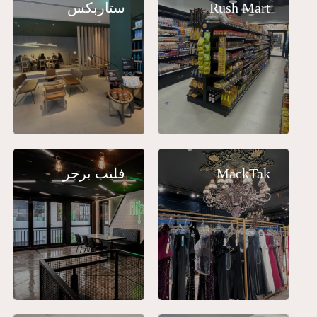
Rush Mart
ستاربكس
MackTak
فليب برجر