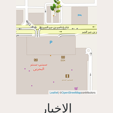
Leaflet
| ©
OpenStreetMap
contributors
الاخبار